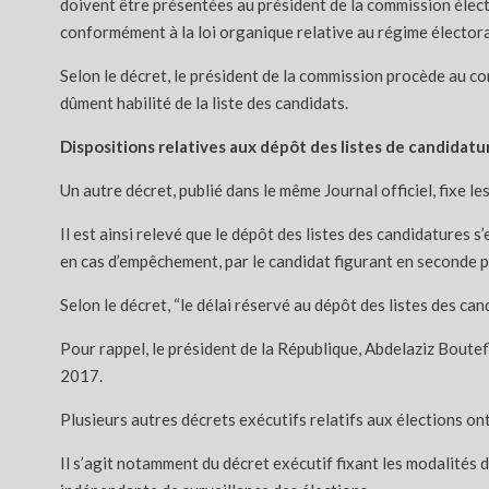
doivent être présentées au président de la commission électo
conformément à la loi organique relative au régime élector
Selon le décret, le président de la commission procède au co
dûment habilité de la liste des candidats.
Dispositions relatives aux dépôt des listes de candidatu
Un autre décret, publié dans le même Journal officiel, fixe l
Il est ainsi relevé que le dépôt des listes des candidatures s
en cas d’empêchement, par le candidat figurant en seconde po
Selon le décret, “le délai réservé au dépôt des listes des ca
Pour rappel, le président de la République, Abdelaziz Boutefl
2017.
Plusieurs autres décrets exécutifs relatifs aux élections ont
Il s’agit notamment du décret exécutif fixant les modalités de