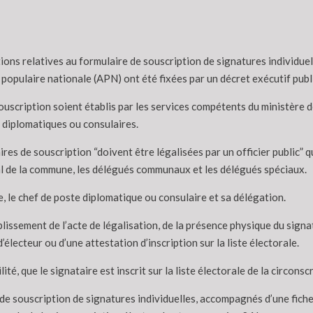
ions relatives au formulaire de souscription de signatures individuel
populaire nationale (APN) ont été fixées par un décret exécutif publi
ouscription soient établis par les services compétents du ministère de 
 diplomatiques ou consulaires.
ires de souscription “doivent être légalisées par un officier public” 
al de la commune, les délégués communaux et les délégués spéciaux.
tice, le chef de poste diplomatique ou consulaire et sa délégation.
mplissement de l’acte de légalisation, de la présence physique du signat
’électeur ou d’une attestation d’inscription sur la liste électorale.
ité, que le signataire est inscrit sur la liste électorale de la circons
s de souscription de signatures individuelles, accompagnés d’une fich