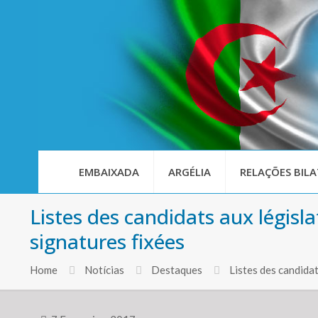
EMBAIXADA
ARGÉLIA
RELAÇÕES BILA
Listes des candidats aux législa
signatures fixées
Home
Notícias
Destaques
Listes des candidat