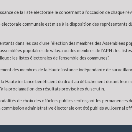
ance de la liste électorale le concernant à l’occasion de chaque révi
iste électorale communale est mise à la disposition des représentants d
ésentants dans les cas d’une “élection des membres des Assemblées pop
 assemblées populaires de wilaya ou des membres de l’APN : les liste
lique : les listes électorales de l’ensemble des communes”.
achement des membres de la Haute instance indépendante de surveillanc
 la Haute instance bénéficient du droit au détachement durant leur 
à la proclamation des résultats provisoires du scrutin.
modalités de choix des officiers publics renforçant les permanences 
a commission administrative électorale ont été publiés au Journal offi