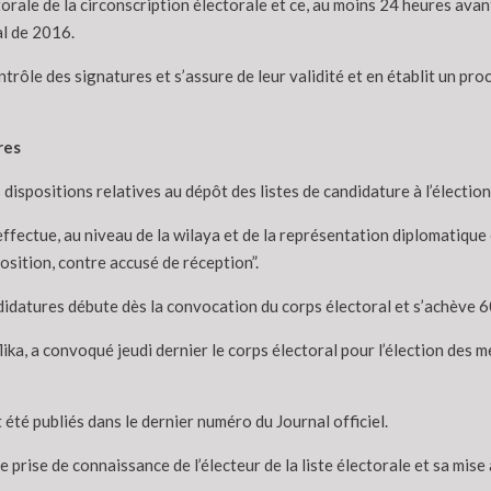
rale de la circonscription électorale et ce, au moins 24 heures avant
al de 2016.
ntrôle des signatures et s’assure de leur validité et en établit un pr
res
es dispositions relatives au dépôt des listes de candidature à l’électi
’effectue, au niveau de la wilaya et de la représentation diplomatique 
sition, contre accusé de réception”.
ndidatures débute dès la convocation du corps électoral et s’achève 60
ika, a convoqué jeudi dernier le corps électoral pour l’élection des 
 été publiés dans le dernier numéro du Journal officiel.
 prise de connaissance de l’électeur de la liste électorale et sa mise