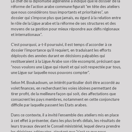
Le chef de la diplomatie algérienne a indiqué que le dossier de la
réforme de l’action arabe commune figurait “en tête des ateliers
que nous considérons tous importants et prioritaires”, un
dossier qui s’impose plus que jamais, eu égard à la relation entre
le rôle de la Ligue arabe et la réforme de ses structures et des
moyens de sa gestion pour mieux répondre aux défis régionaux
et internationaux”.
C’est pourquoi, a-t-il poursuivi, il est temps d’accorder à ce
dossier l’importance qu’il requiert, en traduisant les efforts
déployés des années durant en décisions palpables qui
restitueraient à la Ligue Arabe son rôle escompté, précisant que
“nous voulons une Ligue qui réunit et qui soit respectée par tous,
une Ligue sur laquelle nous pouvons compter”.
Selon M. Boukadoum, un intérêt particulier doit être accordé au
volet finances, en recherchant les voies idoines permettant de
tirer profit, de la meilleure façon qui soit, des affectations que
consacrent les pays membres, notamment en cette conjoncture
difficile par laquelle passent les Etats arabes.
Dans ce contexte, il a invité l’ensemble des ateliers mis en place
à cet effet à présenter, dans les plus brefs délais, les résultats de
leurs travaux devant le Conseil ministériel, lequel devra prendre
les décisions adéquates, ajoutant que “c’est ce que nous