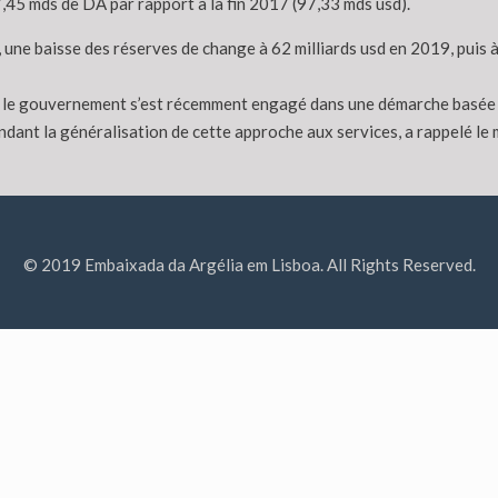
,45 mds de DA par rapport à la fin 2017 (97,33 mds usd).
une baisse des réserves de change à 62 milliards usd en 2019, puis à
, le gouvernement s’est récemment engagé dans une démarche basée su
ndant la généralisation de cette approche aux services, a rappelé le 
© 2019 Embaixada da Argélia em Lisboa. All Rights Reserved.