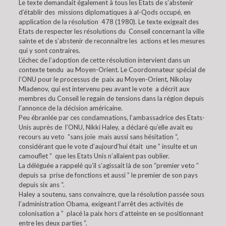
Le texte demandait également à tous les Etats de s’abstenir
d’établir des missions diplomatiques à al-Qods occupé, en
application de la résolution 478 (1980). Le texte exigeait des
Etats de respecter les résolutions du Conseil concernant la ville
sainte et de s’abstenir de reconnaître les actions et les mesures
qui y sont contraires.
L’échec de l’adoption de cette résolution intervient dans un
contexte tendu au Moyen-Orient. Le Coordonnateur spécial de
l’ONU pour le processus de paix au Moyen-Orient, Nikolay
Mladenov, qui est intervenu peu avant le vote a décrit aux
membres du Conseil le regain de tensions dans la région depuis
l’annonce de la décision américaine.
Peu ébranlée par ces condamnations, l’ambassadrice des Etats-
Unis auprès de l’ONU, Nikki Haley, a déclaré qu’elle avait eu
recours au veto “sans joie mais aussi sans hésitation “,
considérant que le vote d’aujourd’hui était une ” insulte et un
camouflet ” que les Etats Unis n’allaient pas oublier.
La déléguée a rappelé qu’il s’agissait là de son “premier veto ”
depuis sa prise de fonctions et aussi ” le premier de son pays
depuis six ans “.
Haley a soutenu, sans convaincre, que la résolution passée sous
l’administration Obama, exigeant l’arrêt des activités de
colonisation a ” placé la paix hors d’atteinte en se positionnant
entre les deux parties “.