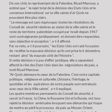
De son côté, le représentant de la Palestine, Riyad Mansour, a
estimé que ” le rejet total de la décision des Etats-Unis et le
consensus international sur la ville sainte d’al-Qods ne
pouvaient être plus clairs.
” Le message est sans équivoque: toutes les résolutions du
Conseil de sécurité relatives au statut de la ville sainte et le
reste du territoire palestinien occupé par Israël depuis 1967
sont contraignantes juridiquement et doivent être respectées,
sans objection ni exception “, a-t-il affirmé.
Par ce veto, a-t-il poursuivi, ” les Etats-Unis ont raté l’occasion
de rectifier la mauvaise décision qu’ils ont prise le 6 décembre,
restant ainsi “du mauvais côté de l’Histoire “.
Si cette décision n’a pas d’effet juridique, elle a cependant
affecté le rôle des Etats-Unis dans les négociations de paix, a
noté Riyad Mansour.
“Al-Qods demeure le cœur de la Palestine. C’est notre capitale
politique, religieuse et culturelle. L’histoire, l’héritage, le
quotidien et les aspirations de notre peuple sont entrelacés
avec ceux de la Ville sainte”, a-t-il expliqué.
Les quatre membres permanents du Conseil de sécurité, à
savoir la France, la Chine, le Royaume Uni et la Russie, ont tous
rejeté la décision américaine évoquant une démarche qui risque
de mettre en péril le processus de paix au Moyen-Orient.