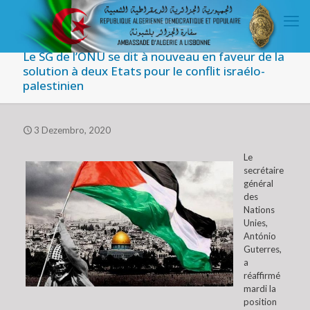
Le SG de l’ONU se dit à nouveau en faveur de la
solution à deux Etats pour le conflit israélo-
palestinien
3 Dezembro, 2020
Le
secrétaire
général
des
Nations
Unies,
António
Guterres,
a
réaffirmé
mardi la
position