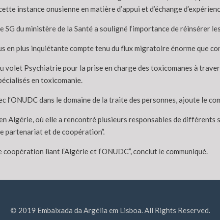
 cette instance onusienne en matière d’appui et d’échange d’expérienc
 le SG du ministère de la Santé a souligné l’importance de réinsérer le
plus en plus inquiétante compte tenu du flux migratoire énorme que co
u volet Psychiatrie pour la prise en charge des toxicomanes à traver
pécialisés en toxicomanie.
vec l’ONUDC dans le domaine de la traite des personnes, ajoute le c
n Algérie, où elle a rencontré plusieurs responsables de différents se
e partenariat et de coopération”.
e coopération liant l’Algérie et l’ONUDC”, conclut le communiqué.
© 2019 Embaixada da Argélia em Lisboa. All Rights Reserved.