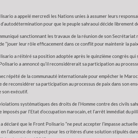
isario a appelé mercredi les Nations unies à assumer leurs responsab
d’autodétermination pour que le peuple sahraoui décide librement de
muniqué sanctionnant les travaux de la réunion de son Secrétariat n
de “jouer leur rôle efficacement dans ce conflit pour maintenir la paix
isario a réitéré sa position adoptée après le quinzième congrès qui s’e
Polisario a annoncé qu’il reconsidérerait sa participation au process
chec répété de la communauté internationale pour empêcher le Maroc d
ue de reconsidérer sa participation au processus de paix dans son ens
e son exécutif.
iolations systématiques des droits de l’Homme contre des civils sahr
ge imposés par l’Etat d’occupation marocain, et l’arrêt immédiat du pi
 déclaré que le Front Polisario “ne peut accepter l’impasse actuelle d
 en l’absence de respect pour les critères d’une solution stipulés da