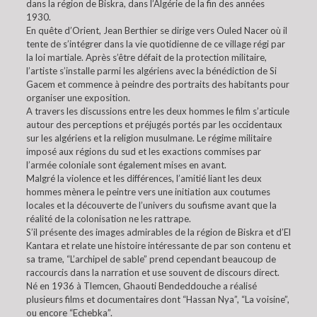
dans la région de Biskra, dans l’Algérie de la fin des années
1930.
En quête d’Orient, Jean Berthier se dirige vers Ouled Nacer où il
tente de s’intégrer dans la vie quotidienne de ce village régi par
la loi martiale. Après s’être défait de la protection militaire,
l’artiste s’installe parmi les algériens avec la bénédiction de Si
Gacem et commence à peindre des portraits des habitants pour
organiser une exposition.
A travers les discussions entre les deux hommes le film s’articule
autour des perceptions et préjugés portés par les occidentaux
sur les algériens et la religion musulmane. Le régime militaire
imposé aux régions du sud et les exactions commises par
l’armée coloniale sont également mises en avant.
Malgré la violence et les différences, l’amitié liant les deux
hommes mènera le peintre vers une initiation aux coutumes
locales et la découverte de l’univers du soufisme avant que la
réalité de la colonisation ne les rattrape.
S’il présente des images admirables de la région de Biskra et d’El
Kantara et relate une histoire intéressante de par son contenu et
sa trame, “L’archipel de sable” prend cependant beaucoup de
raccourcis dans la narration et use souvent de discours direct.
Né en 1936 à Tlemcen, Ghaouti Bendeddouche a réalisé
plusieurs films et documentaires dont “Hassan Nya”, “La voisine”,
ou encore “Echebka”.