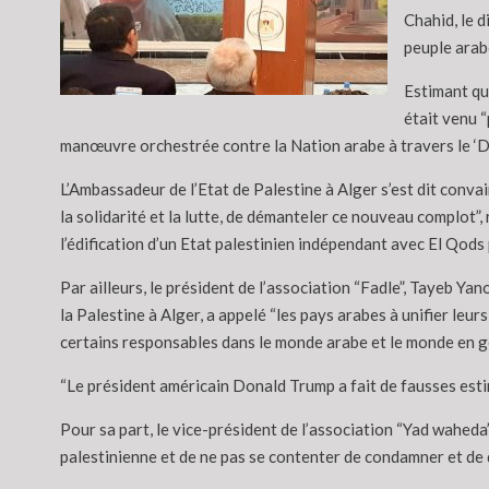
Chahid, le d
peuple arabe
Estimant que
était venu 
manœuvre orchestrée contre la Nation arabe à travers le ‘Deal 
L’Ambassadeur de l’Etat de Palestine à Alger s’est dit convai
la solidarité et la lutte, de démanteler ce nouveau complot”
l’édification d’un Etat palestinien indépendant avec El Qods 
Par ailleurs, le président de l’association “Fadle”, Tayeb Y
la Palestine à Alger, a appelé “les pays arabes à unifier leur
certains responsables dans le monde arabe et le monde en gén
“Le président américain Donald Trump a fait de fausses estima
Pour sa part, le vice-président de l’association “Yad waheda
palestinienne et de ne pas se contenter de condamner et de d