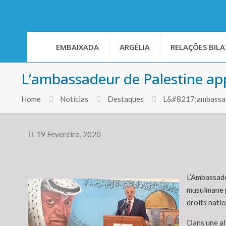
EMBAIXADA
ARGÉLIA
RELAÇÕES BILA
L’ambassadeur de Palestine appel
Home
Notícias
Destaques
L&#8217;ambassade
19 Fevereiro, 2020
L’Ambassadeu
musulmane po
droits natio
Dans une all