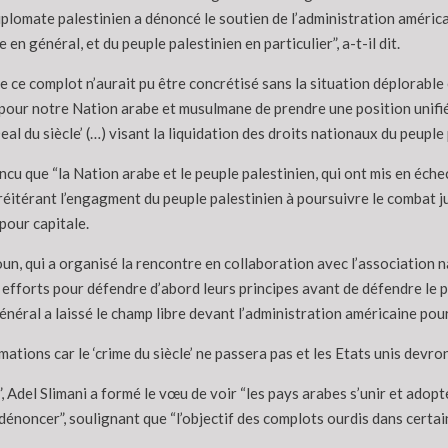
iplomate palestinien a dénoncé le soutien de l’administration américai
 en général, et du peuple palestinien en particulier”, a-t-il dit.
 ce complot n’aurait pu être concrétisé sans la situation déplorable 
“pour notre Nation arabe et musulmane de prendre une position unifi
du siècle’ (…) visant la liquidation des droits nationaux du peuple pal
ncu que “la Nation arabe et le peuple palestinien, qui ont mis en échec
, réitérant l’engagment du peuple palestinien à poursuivre le combat 
pour capitale.
anoun, qui a organisé la rencontre en collaboration avec l’associatio
s efforts pour défendre d’abord leurs principes avant de défendre le pe
éral a laissé le champ libre devant l’administration américaine pour l
tions car le ‘crime du siècle’ ne passera pas et les Etats unis devron
”, Adel Slimani a formé le vœu de voir “les pays arabes s’unir et adop
énoncer”, soulignant que “l’objectif des complots ourdis dans certains