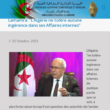
Lamamra: “L’Algérie ne tolère aucune
ingérence dans ses Affaires internes”
25 Outubro, 2021
L’Algérie
“ne tolère
aucune
ingérence
dans ses
affaires
internes
de
quelque
partie
que ce
soit, à
plus forte raison lorsqu’il est question des autorités de l’ancien