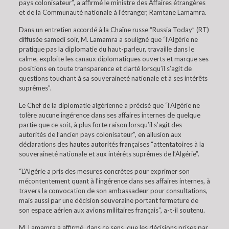
pays colonisateur”, a affirmé le ministre des Affaires étrangères
et de la Communauté nationale à l’étranger, Ramtane Lamamra.
Dans un entretien accordé à la Chaîne russe “Russia Today” (RT)
diffusée samedi soir, M. Lamamra a souligné que “l’Algérie ne
pratique pas la diplomatie du haut-parleur, travaille dans le
calme, exploite les canaux diplomatiques ouverts et marque ses
positions en toute transparence et clarté lorsqu’il s’agit de
questions touchant à sa souveraineté nationale et à ses intérêts
suprêmes”.
Le Chef de la diplomatie algérienne a précisé que “l’Algérie ne
tolère aucune ingérence dans ses affaires internes de quelque
partie que ce soit, à plus forte raison lorsqu’il s’agit des
autorités de l’ancien pays colonisateur”, en allusion aux
déclarations des hautes autorités françaises “attentatoires à la
souveraineté nationale et aux intérêts suprêmes de l’Algérie”.
“L’Algérie a pris des mesures concrètes pour exprimer son
mécontentement quant à l’ingérence dans ses affaires internes, à
travers la convocation de son ambassadeur pour consultations,
mais aussi par une décision souveraine portant fermeture de
son espace aérien aux avions militaires français”, a-t-il soutenu.
M. Lamamra a affirmé, dans ce sens, que les décisions prises par