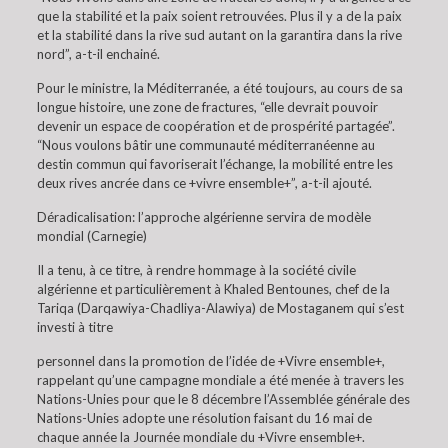
que la stabilité et la paix soient retrouvées. Plus il y a de la paix
et la stabilité dans la rive sud autant on la garantira dans la rive
nord”, a-t-il enchainé.
Pour le ministre, la Méditerranée, a été toujours, au cours de sa
longue histoire, une zone de fractures, “elle devrait pouvoir
devenir un espace de coopération et de prospérité partagée”.
“Nous voulons bâtir une communauté méditerranéenne au
destin commun qui favoriserait l’échange, la mobilité entre les
deux rives ancrée dans ce +vivre ensemble+”, a-t-il ajouté.
Déradicalisation: l’approche algérienne servira de modèle
mondial (Carnegie)
Il a tenu, à ce titre, à rendre hommage à la société civile
algérienne et particulièrement à Khaled Bentounes, chef de la
Tariqa (Darqawiya-Chadliya-Alawiya) de Mostaganem qui s’est
investi à titre
personnel dans la promotion de l’idée de +Vivre ensemble+,
rappelant qu’une campagne mondiale a été menée à travers les
Nations-Unies pour que le 8 décembre l’Assemblée générale des
Nations-Unies adopte une résolution faisant du 16 mai de
chaque année la Journée mondiale du +Vivre ensemble+.