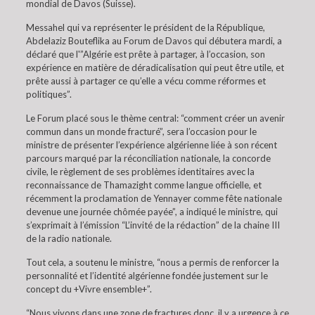
mondial de Davos (Suisse).
Messahel qui va représenter le président de la République,
Abdelaziz Bouteflika au Forum de Davos qui débutera mardi, a
déclaré que l'”Algérie est prête à partager, à l’occasion, son
expérience en matière de déradicalisation qui peut être utile, et
prête aussi à partager ce qu’elle a vécu comme réformes et
politiques”.
Le Forum placé sous le thème central: “comment créer un avenir
commun dans un monde fracturé”, sera l’occasion pour le
ministre de présenter l’expérience algérienne liée à son récent
parcours marqué par la réconciliation nationale, la concorde
civile, le règlement de ses problèmes identitaires avec la
reconnaissance de Thamazight comme langue officielle, et
récemment la proclamation de Yennayer comme fête nationale
devenue une journée chômée payée”, a indiqué le ministre, qui
s’exprimait à l’émission “L’invité de la rédaction” de la chaine III
de la radio nationale.
Tout cela, a soutenu le ministre, “nous a permis de renforcer la
personnalité et l’identité algérienne fondée justement sur le
concept du +Vivre ensemble+”.
“Nous vivons dans une zone de fractures donc, il y a urgence à ce