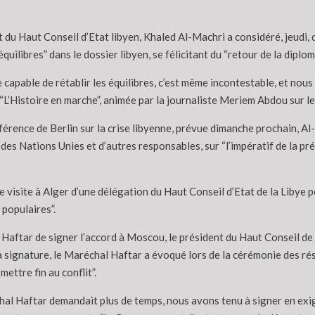
 du Haut Conseil d’Etat libyen, Khaled Al-Machri a considéré, jeudi, q
 équilibres” dans le dossier libyen, se félicitant du “retour de la diplo
capable de rétablir les équilibres, c’est même incontestable, et nous 
n “L’Histoire en marche”, animée par la journaliste Meriem Abdou sur le
férence de Berlin sur la crise libyenne, prévue dimanche prochain, Al-
des Nations Unies et d’autres responsables, sur “l’impératif de la pré
e visite à Alger d’une délégation du Haut Conseil d’Etat de la Libye p
 populaires”.
aftar de signer l’accord à Moscou, le président du Haut Conseil de l’E
sa signature, le Maréchal Haftar a évoqué lors de la cérémonie des r
ettre fin au conflit”.
hal Haftar demandait plus de temps, nous avons tenu à signer en ex