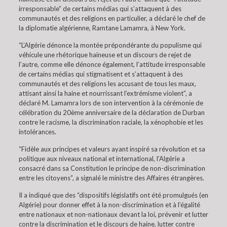
irresponsable” de certains médias qui s’attaquent à des
communautés et des religions en particulier, a déclaré le chef de
la diplomatie algérienne, Ramtane Lamamra, à New York.
“L’Algérie dénonce la montée prépondérante du populisme qui
véhicule une rhétorique haineuse et un discours de rejet de
l’autre, comme elle dénonce également, l’attitude irresponsable
de certains médias qui stigmatisent et s’attaquent à des
communautés et des religions les accusant de tous les maux,
attisant ainsi la haine et nourrissant l’extrémisme violent”, a
déclaré M. Lamamra lors de son intervention à la cérémonie de
célébration du 20ème anniversaire de la déclaration de Durban
contre le racisme, la discrimination raciale, la xénophobie et les
intolérances.
“Fidèle aux principes et valeurs ayant inspiré sa révolution et sa
politique aux niveaux national et international, l’Algérie a
consacré dans sa Constitution le principe de non-discrimination
entre les citoyens”, a signalé le ministre des Affaires étrangères.
Il a indiqué que des “dispositifs législatifs ont été promulgués (en
Algérie) pour donner effet à la non-discrimination et à l’égalité
entre nationaux et non-nationaux devant la loi, prévenir et lutter
contre la discrimination et le discours de haine, lutter contre