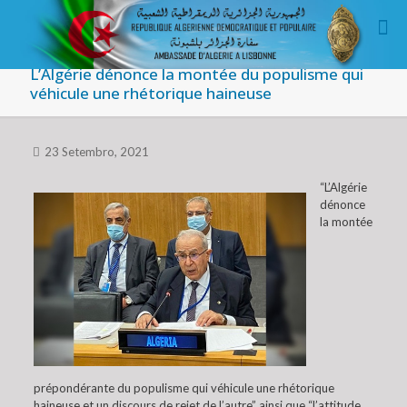
L’Algérie dénonce la montée du populisme qui
véhicule une rhétorique haineuse
23 Setembro, 2021
“L’Algérie
dénonce
la montée
prépondérante du populisme qui véhicule une rhétorique
haineuse et un discours de rejet de l’autre” ainsi que “l’attitude