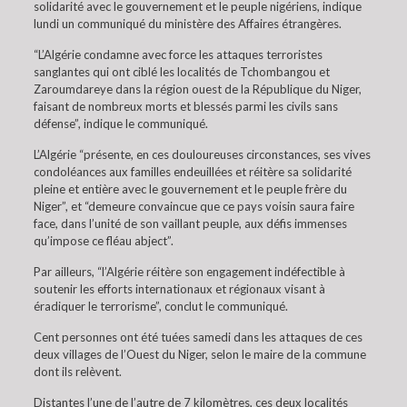
solidarité avec le gouvernement et le peuple nigériens, indique
lundi un communiqué du ministère des Affaires étrangères.
“L’Algérie condamne avec force les attaques terroristes
sanglantes qui ont ciblé les localités de Tchombangou et
Zaroumdareye dans la région ouest de la République du Niger,
faisant de nombreux morts et blessés parmi les civils sans
défense”, indique le communiqué.
L’Algérie “présente, en ces douloureuses circonstances, ses vives
condoléances aux familles endeuillées et réitère sa solidarité
pleine et entière avec le gouvernement et le peuple frère du
Niger”, et “demeure convaincue que ce pays voisin saura faire
face, dans l’unité de son vaillant peuple, aux défis immenses
qu’impose ce fléau abject”.
Par ailleurs, “l’Algérie réitère son engagement indéfectible à
soutenir les efforts internationaux et régionaux visant à
éradiquer le terrorisme”, conclut le communiqué.
Cent personnes ont été tuées samedi dans les attaques de ces
deux villages de l’Ouest du Niger, selon le maire de la commune
dont ils relèvent.
Distantes l’une de l’autre de 7 kilomètres, ces deux localités