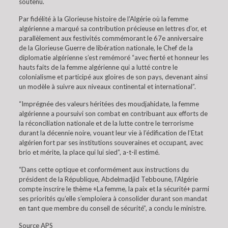
soutenu.
Par fidélité à la Glorieuse histoire de l’Algérie où la femme
algérienne a marqué sa contribution précieuse en lettres d’or, et
parallèlement aux festivités commémorant le 67e anniversaire
de la Glorieuse Guerre de libération nationale, le Chef de la
diplomatie algérienne s’est remémoré “avec fierté et honneur les
hauts faits de la femme algérienne qui a lutté contre le
colonialisme et participé aux gloires de son pays, devenant ainsi
un modèle à suivre aux niveaux continental et international”.
“Imprégnée des valeurs héritées des moudjahidate, la femme
algérienne a poursuivi son combat en contribuant aux efforts de
la réconciliation nationale et de la lutte contre le terrorisme
durant la décennie noire, vouant leur vie à l’édification de l’Etat
algérien fort par ses institutions souveraines et occupant, avec
brio et mérite, la place qui lui sied”, a-t-il estimé.
“Dans cette optique et conformément aux instructions du
président de la République, Abdelmadjid Tebboune, l’Algérie
compte inscrire le thème +La femme, la paix et la sécurité+ parmi
ses priorités qu’elle s’emploiera à consolider durant son mandat
en tant que membre du conseil de sécurité”, a conclu le ministre.
Source APS