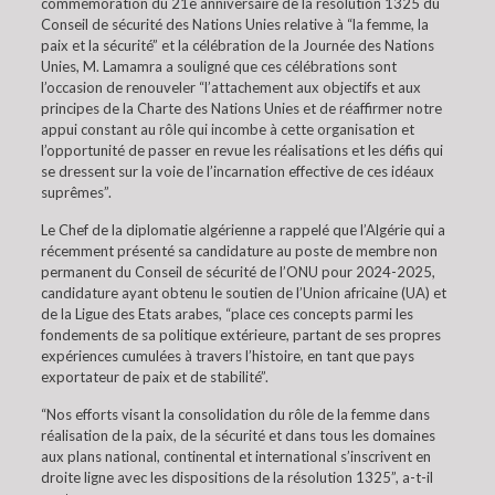
commémoration du 21e anniversaire de la résolution 1325 du
Conseil de sécurité des Nations Unies relative à “la femme, la
paix et la sécurité” et la célébration de la Journée des Nations
Unies, M. Lamamra a souligné que ces célébrations sont
l’occasion de renouveler “l’attachement aux objectifs et aux
principes de la Charte des Nations Unies et de réaffirmer notre
appui constant au rôle qui incombe à cette organisation et
l’opportunité de passer en revue les réalisations et les défis qui
se dressent sur la voie de l’incarnation effective de ces idéaux
suprêmes”.
Le Chef de la diplomatie algérienne a rappelé que l’Algérie qui a
récemment présenté sa candidature au poste de membre non
permanent du Conseil de sécurité de l’ONU pour 2024-2025,
candidature ayant obtenu le soutien de l’Union africaine (UA) et
de la Ligue des Etats arabes, “place ces concepts parmi les
fondements de sa politique extérieure, partant de ses propres
expériences cumulées à travers l’histoire, en tant que pays
exportateur de paix et de stabilité”.
“Nos efforts visant la consolidation du rôle de la femme dans
réalisation de la paix, de la sécurité et dans tous les domaines
aux plans national, continental et international s’inscrivent en
droite ligne avec les dispositions de la résolution 1325”, a-t-il