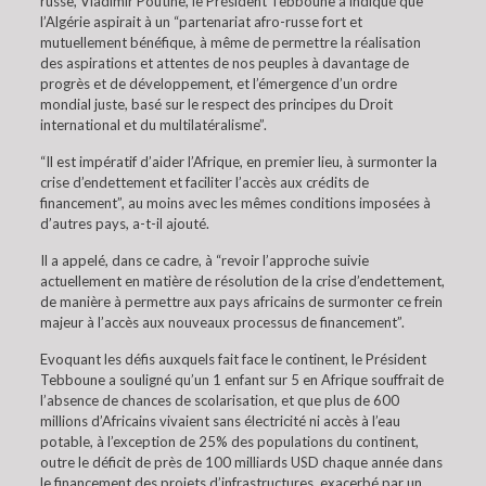
russe, Vladimir Poutine, le Président Tebboune a indiqué que
l’Algérie aspirait à un “partenariat afro-russe fort et
mutuellement bénéfique, à même de permettre la réalisation
des aspirations et attentes de nos peuples à davantage de
progrès et de développement, et l’émergence d’un ordre
mondial juste, basé sur le respect des principes du Droit
international et du multilatéralisme”.
“Il est impératif d’aider l’Afrique, en premier lieu, à surmonter la
crise d’endettement et faciliter l’accès aux crédits de
financement”, au moins avec les mêmes conditions imposées à
d’autres pays, a-t-il ajouté.
Il a appelé, dans ce cadre, à “revoir l’approche suivie
actuellement en matière de résolution de la crise d’endettement,
de manière à permettre aux pays africains de surmonter ce frein
majeur à l’accès aux nouveaux processus de financement”.
Evoquant les défis auxquels fait face le continent, le Président
Tebboune a souligné qu’un 1 enfant sur 5 en Afrique souffrait de
l’absence de chances de scolarisation, et que plus de 600
millions d’Africains vivaient sans électricité ni accès à l’eau
potable, à l’exception de 25% des populations du continent,
outre le déficit de près de 100 milliards USD chaque année dans
le financement des projets d’infrastructures, exacerbé par un