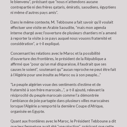
le bienvenu”, précisant que “nous n’attendons aucune
contrepartie ni des frères qataris, émiratis, saoudiens, égyptiens
ni même d’autres pays amis”.
Dans le même contexte, M. Tebboune a fait savoir qu’il voulait
effectuer une visite en Arabie Saoudite, “mais mon agenda
interne chargé avec l’ouverture de plusieurs chantiers m’a amené
à reporter la visite à ce pays auquel nous vouons fraternité et
considération”, a-t-il expliqué.
Concernant les relations avec le Maroc et la possibilité
d’ouverture des frontières, le président de la République a
affirmé que “pour qu’un mal disparaisse, il faudrait que ses
causes le soient”, soutenant qu'”aucun reproche ne peut être fait
à l’Algérie pour une insulte au Maroc ou à son peuple…”
“Le peuple algérien voue des sentiments d’estime et de
fraternité à son frère marocain…”, a-t-il ajouté, relevant la
réciprocité du peuple marocain comme l’a démontrée
l’ambiance de joie partagée dans plusieurs villes marocaines
lorsque l’Algérie a remporté la dernière Coupe d’Afrique,
organisée en Egypte.
Quant aux frontières avec le Maroc, le Président Tebboune a dit
que leur fermeture avait été “une réaction”, précisant que cette