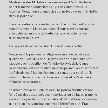
Maghreb arabe, M. Tebboune a estimé qu’il “est difficile de
parler le même discours lorsqu’il y a des intentions sous-
jacentes. Nous, nous sommes clairs et notre pays est très lisible
dans sa politique”.
Dans ce contexte, le président a conclu en souhaitant “voir la
situation, avec le Maroc pour lequel nous n’avons aucune
animosité, aplanie loin de toute manœuvre ou tentative
d’isolement de l’autre…”.
Cause palestinienne: “le Deal du siècle” voué à l’échec
Concernant la position de l’Algérie au sujet de ce qui a été
qualifié de +Deal du siècle+, le président de la République a
rappelé que “la position de l’Algérie vis-à-vis de la Cause
palestinienne, est une position de principe immuable”, exhortant
les Palestiniens à la réunification des rangs pour sortir de “la
situation de division et de dispersion” que vit la Palestine et
même les pays arabes.
Se disant “convaincu” que ce deal “ne pourra aboutir, car non
fondé sur des bases logiques, historiques ou éthiques, ni même
sur les principes du droit international”, M. Tebboune a déclaré
que ce plan “est voué logiquement à l’échec” et que l’Etat