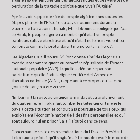
algérien également des dérives autocratiques et des velléités de
perduration de la tragédie politique que vivait l’Algérie”.
Après avoir rappelé le rôle du peuple algérien dans toutes les
étapes phares de l’Histoire du pays, notamment durant la
Guerre de libération nationale, M. Tebboune a souligné que “par
ce Hirak, le peuple algérien a montré qu’il était un peuple
pacifique, cultivé et politisé et qu’il n’était nullement violent ou
terroriste comme le prétendaient même certains frères”.
Les Algériens, a-t-il poursuivi, “ont donné ainsi des leçons au
monde, notamment quant au caractère républicain de l’Armée
nationale populaire (ANP), laquelle a démontré par son
patriotisme qu’elle était la digne héritière de l’Armée de
libération nationale (ALN)”, rappelant à ce propos qu'”aucune
goutte de sang n’a été versée”.
“En barrant la route au cinquième mandat et au prolongement
du quatrième, le Hirak a fait tomber les têtes qui ont mené le
pays à cette situation et conduit à la poursuite de tous ceux qui
exploitaient l’économie nationale à des fins personnelles et qui
sont aujourd’hui en prison”, a-t-il ajouté dans ce sens.
Concernant le reste des revendications du Hirak, le Président
Tebboune a précisé qu’il s’agit “maintenant de revoir le mode de