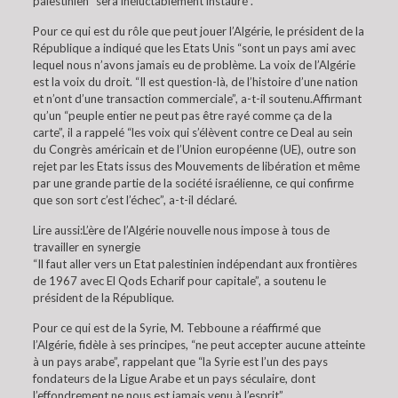
palestinien “sera inéluctablement instauré”.
Pour ce qui est du rôle que peut jouer l’Algérie, le président de la
République a indiqué que les Etats Unis “sont un pays ami avec
lequel nous n’avons jamais eu de problème. La voix de l’Algérie
est la voix du droit. “Il est question-là, de l’histoire d’une nation
et n’ont d’une transaction commerciale”, a-t-il soutenu.Affirmant
qu’un “peuple entier ne peut pas être rayé comme ça de la
carte”, il a rappelé “les voix qui s’élèvent contre ce Deal au sein
du Congrès américain et de l’Union européenne (UE), outre son
rejet par les Etats issus des Mouvements de libération et même
par une grande partie de la société israélienne, ce qui confirme
que son sort c’est l’échec”, a-t-il déclaré.
Lire aussi:L’ère de l’Algérie nouvelle nous impose à tous de
travailler en synergie
“Il faut aller vers un Etat palestinien indépendant aux frontières
de 1967 avec El Qods Echarif pour capitale”, a soutenu le
président de la République.
Pour ce qui est de la Syrie, M. Tebboune a réaffirmé que
l’Algérie, fidèle à ses principes, “ne peut accepter aucune atteinte
à un pays arabe”, rappelant que “la Syrie est l’un des pays
fondateurs de la Ligue Arabe et un pays séculaire, dont
l’effondrement ne nous est jamais venu à l’esprit”.