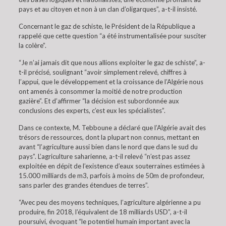
pays et au citoyen et non à un clan d’oligarques”, a-t-il insisté.
Concernant le gaz de schiste, le Président de la République a
rappelé que cette question “a été instrumentalisée pour susciter
la colère”.
“Je n’ai jamais dit que nous allions exploiter le gaz de schiste”, a-
t-il précisé, soulignant “avoir simplement relevé, chiffres à
l’appui, que le développement et la croissance de l’Algérie nous
ont amenés à consommer la moitié de notre production
gazière”. Et d’affirmer “la décision est subordonnée aux
conclusions des experts, c’est eux les spécialistes”.
Dans ce contexte, M. Tebboune a déclaré que l’Algérie avait des
trésors de ressources, dont la plupart non connus, mettant en
avant “l’agriculture aussi bien dans le nord que dans le sud du
pays”. L’agriculture saharienne, a-t-il relevé “n’est pas assez
exploitée en dépit de l’existence d’eaux souterraines estimées à
15.000 milliards de m3, parfois à moins de 50m de profondeur,
sans parler des grandes étendues de terres”.
“Avec peu des moyens techniques, l’agriculture algérienne a pu
produire, fin 2018, l’équivalent de 18 milliards USD”, a-t-il
poursuivi, évoquant “le potentiel humain important avec la