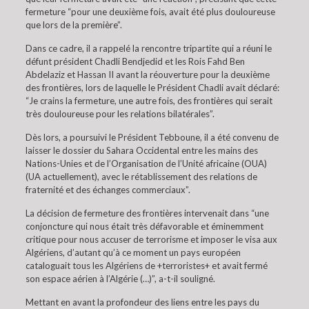
fermeture “pour une deuxième fois, avait été plus douloureuse
que lors de la première”.
Dans ce cadre, il a rappelé la rencontre tripartite qui a réuni le
défunt président Chadli Bendjedid et les Rois Fahd Ben
Abdelaziz et Hassan II avant la réouverture pour la deuxième
des frontières, lors de laquelle le Président Chadli avait déclaré:
“Je crains la fermeture, une autre fois, des frontières qui serait
très douloureuse pour les relations bilatérales”.
Dès lors, a poursuivi le Président Tebboune, il a été convenu de
laisser le dossier du Sahara Occidental entre les mains des
Nations-Unies et de l’Organisation de l’Unité africaine (OUA)
(UA actuellement), avec le rétablissement des relations de
fraternité et des échanges commerciaux”.
La décision de fermeture des frontières intervenait dans “une
conjoncture qui nous était très défavorable et éminemment
critique pour nous accuser de terrorisme et imposer le visa aux
Algériens, d’autant qu’à ce moment un pays européen
cataloguait tous les Algériens de +terroristes+ et avait fermé
son espace aérien à l’Algérie (…)”, a-t-il souligné.
Mettant en avant la profondeur des liens entre les pays du