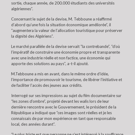
sortie, chaque année, de 200.000 étudiants des universités
algériennes”.
Concernant le sujet de la devise, M. Tebboune a réaffirmé
d’abord qu’une fois la situation économique améliorée”, il
“augmentera la valeur de l’allocation touristique pour préserver
la dignité des Algériens”.
Le marché parallèle de la devise servait “la contrebande”, “d’où
l’impératif de construire une économie propre et transparente
avec une industrie réelle et non factice, une économie qui
apporte des solutions au pays”, a-t-il ajouté.
M.Tebboune a mis en avant, dans le même ordre d’idée,
l’importance de promouvoir le tourisme, de libérer l’initiative et
de faciliter l’accès des jeunes aux crédits.
Interrogé sur ses impressions au sujet du film documentaire sur
“les zones d’ombre”, projeté devant les walis lors de leur
dernière rencontre avec le Gouvernement, le président de la
République a indiqué que “ces images sont réelles et je les
connaissais de par mon expérience en tant que responsable
local, des années durant”.
“Le plus triste est que personne ne s’est intéressé à la souffrance