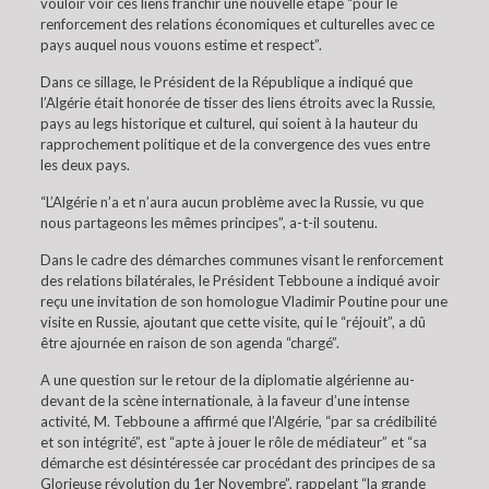
vouloir voir ces liens franchir une nouvelle étape “pour le
renforcement des relations économiques et culturelles avec ce
pays auquel nous vouons estime et respect”.
Dans ce sillage, le Président de la République a indiqué que
l’Algérie était honorée de tisser des liens étroits avec la Russie,
pays au legs historique et culturel, qui soient à la hauteur du
rapprochement politique et de la convergence des vues entre
les deux pays.
“L’Algérie n’a et n’aura aucun problème avec la Russie, vu que
nous partageons les mêmes principes”, a-t-il soutenu.
Dans le cadre des démarches communes visant le renforcement
des relations bilatérales, le Président Tebboune a indiqué avoir
reçu une invitation de son homologue Vladimir Poutine pour une
visite en Russie, ajoutant que cette visite, qui le “réjouit”, a dû
être ajournée en raison de son agenda “chargé”.
A une question sur le retour de la diplomatie algérienne au-
devant de la scène internationale, à la faveur d’une intense
activité, M. Tebboune a affirmé que l’Algérie, “par sa crédibilité
et son intégrité”, est “apte à jouer le rôle de médiateur” et “sa
démarche est désintéressée car procédant des principes de sa
Glorieuse révolution du 1er Novembre”, rappelant “la grande