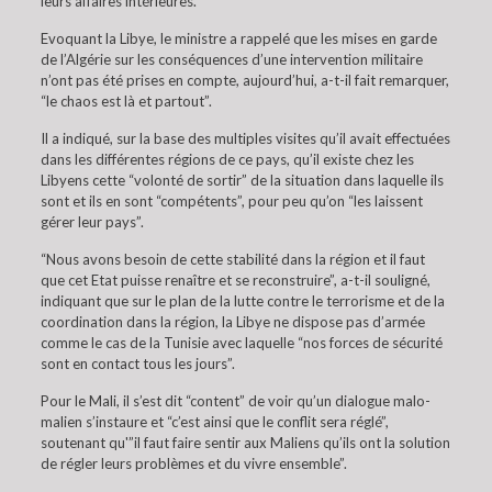
leurs affaires intérieures.
Evoquant la Libye, le ministre a rappelé que les mises en garde
de l’Algérie sur les conséquences d’une intervention militaire
n’ont pas été prises en compte, aujourd’hui, a-t-il fait remarquer,
“le chaos est là et partout”.
Il a indiqué, sur la base des multiples visites qu’il avait effectuées
dans les différentes régions de ce pays, qu’il existe chez les
Libyens cette “volonté de sortir” de la situation dans laquelle ils
sont et ils en sont “compétents”, pour peu qu’on “les laissent
gérer leur pays”.
“Nous avons besoin de cette stabilité dans la région et il faut
que cet Etat puisse renaître et se reconstruire”, a-t-il souligné,
indiquant que sur le plan de la lutte contre le terrorisme et de la
coordination dans la région, la Libye ne dispose pas d’armée
comme le cas de la Tunisie avec laquelle “nos forces de sécurité
sont en contact tous les jours”.
Pour le Mali, il s’est dit “content” de voir qu’un dialogue malo-
malien s’instaure et “c’est ainsi que le conflit sera réglé”,
soutenant qu'”il faut faire sentir aux Maliens qu’ils ont la solution
de régler leurs problèmes et du vivre ensemble”.