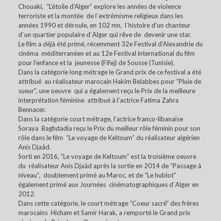
Chouaki, “L’étoile d’Alger” explore les années de violence
terroriste et la montée de l`extrémisme religieux dans les
années 1990 et déroule, en 102 mn, l`histoire d’un chanteur
d`un quartier populaire d`Alger qui rêve de devenir une star.
Le film a déjà été primé, récemment 32e Festival d’Alexandrie du
cinéma méditerranéen et au 12e Festival international du film
pour l’enfance et la jeunesse (Fifej) de Sousse (Tunisie).
Dans la catégorie long métrage le Grand prix de ce festival a été
attribué au réalisateur marocain Hakim Belabbes pour “Pluie de
sueur”, une oeuvre qui a également reçu le Prix de la meilleure
interprétation féminine attribué à l’actrice Fatima Zahra
Bennacer.
Dans la catégorie court métrage, l’actrice franco-libanaise
Soraya Baghdadia reçu le Prix du meilleur rôle féminin pour son
rôle dans le film “Le voyage de Keltoum” du réalisateur algérien
Anis Djaâd.
Sorti en 2016, “Le voyage de Keltoum” est la troisième oeuvre
du réalisateur Anis Djaâd après la sortie en 2014 de “Passage à
niveau”, doublement primé au Maroc, et de “Le hublot”
également primé aux Journées cinématographiques d`Alger en
2012.
Dans cette catégorie, le court métrage “Coeur sacré” des frères
marocains Hicham et Samir Harak, a remporté le Grand prix