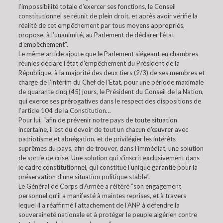
l’impossibilité totale d’exercer ses fonctions, le Conseil
constitutionnel se réunit de plein droit, et après avoir vérifié la
réalité de cet empêchement par tous moyens appropriés,
propose, à l’unanimité, au Parlement de déclarer l’état
d’empêchement”.
Le même article ajoute que le Parlement siégeant en chambres
réunies déclare l’état d’empêchement du Président de la
République, à la majorité des deux tiers (2/3) de ses membres et
charge de l’intérim du Chef de l’Etat, pour une période maximale
de quarante cinq (45) jours, le Président du Conseil de la Nation,
qui exerce ses prérogatives dans le respect des dispositions de
l’article 104 de la Constitution…
Pour lui, “afin de prévenir notre pays de toute situation
incertaine, il est du devoir de tout un chacun d’œuvrer avec
patriotisme et abnégation, et de privilégier les intérêts
suprêmes du pays, afin de trouver, dans l’immédiat, une solution
de sortie de crise. Une solution qui s’inscrit exclusivement dans
le cadre constitutionnel, qui constitue l’unique garantie pour la
préservation d’une situation politique stable”.
Le Général de Corps d’Armée a réitéré “son engagement
personnel qu’il a manifesté à maintes reprises, et à travers
lequel il a réaffirmé l’attachement de l’ANP à défendre la
souveraineté nationale et à protéger le peuple algérien contre