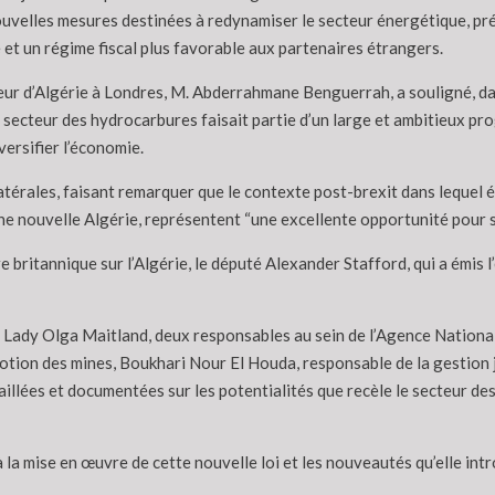
ouvelles mesures destinées à redynamiser le secteur énergétique, p
e et un régime fiscal plus favorable aux partenaires étrangers.
ur d’Algérie à Londres, M. Abderrahmane Benguerrah, a souligné, dans
e secteur des hydrocarbures faisait partie d’un large et ambitieux 
versifier l’économie.
térales, faisant remarquer que le contexte post-brexit dans lequel é
 une nouvelle Algérie, représentent “une excellente opportunité pour
britannique sur l’Algérie, le député Alexander Stafford, qui a émis 
, Lady Olga Maitland, deux responsables au sein de l’Agence Nation
otion des mines, Boukhari Nour El Houda, responsable de la gestion j
llées et documentées sur les potentialités que recèle le secteur des
 la mise en œuvre de cette nouvelle loi et les nouveautés qu’elle intr