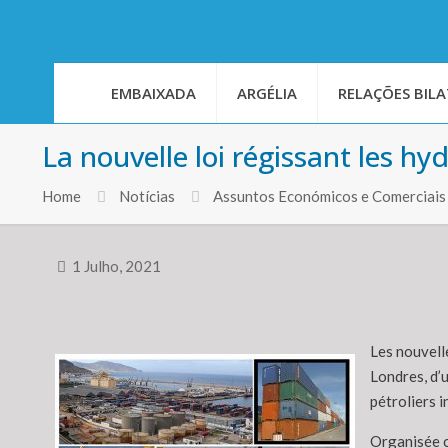
EMBAIXADA
ARGÉLIA
RELAÇÕES BILA
La nouvelle loi régissant les h
Home
Notícias
Assuntos Económicos e Comerciais
1 Julho, 2021
Les nouvelle
Londres, d’
pétroliers 
Organisée c