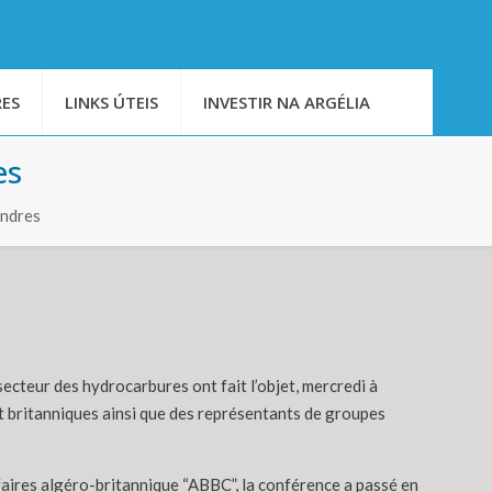
ES
LINKS ÚTEIS
INVESTIR NA ARGÉLIA
es
ondres
ecteur des hydrocarbures ont fait l’objet, mercredi à
t britanniques ainsi que des représentants de groupes
faires algéro-britannique “ABBC”, la conférence a passé en