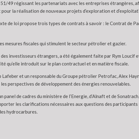
e 51/49 régissant les partenariats avec les entreprises étrangères, a
 pour la réalisation de nouveaux projets d’exploration et d’exploitat
exte de loi propose trois types de contrats à savoir : le Contrat de P
s mesures fiscales qui stimulent le secteur pétrolier et gazier.
ue des investisseurs étrangers, a été également faite par Rym Loucif 
lité qu’elle introduit sur le plan contractuel et en matière fiscale.
ip Lafeber et un responsable du Groupe pétrolier Petrofac, Alex Hay
ur les perspectives de développement des énergies renouvelables.
un panel de cadres du ministère de l’Energie, d’Alnaft et de Sonatra
apporter les clarifications nécessaires aux questions des participants 
 des hydrocarbures.