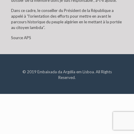
dossier de la mémoire dont je suis responsable”, a-t-il ajouté.
Dans ce cadre, le conseiller du Président de la République a
appelé à “l’orientation des efforts pour mettre en avant le
parcours historique du peuple algérien en le mettant à la portée
au citoyen lambda”.
Source APS
© 2019 Embaixada da Argélia em Lisboa. All Rights
Reserved.