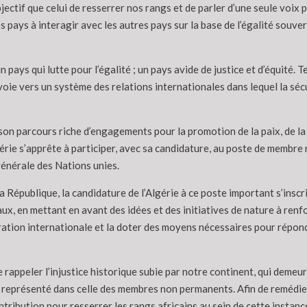
jectif que celui de resserrer nos rangs et de parler d’une seule voix 
pays à interagir avec les autres pays sur la base de l’égalité souverai
n pays qui lutte pour l’égalité ; un pays avide de justice et d’équité. Te
ie vers un système des relations internationales dans lequel la sécu
r son parcours riche d’engagements pour la promotion de la paix, de la
lgérie s’apprête à participer, avec sa candidature, au poste de membr
générale des Nations unies.
 République, la candidature de l’Algérie à ce poste important s’inscr
aux, en mettant en avant des idées et des initiatives de nature à renfo
ération internationale et la doter des moyens nécessaires pour répon
rappeler l’injustice historique subie par notre continent, qui demeure,
 représenté dans celle des membres non permanents. Afin de remédier
ntribution pour resserrer les rangs africains au sein de cette instan