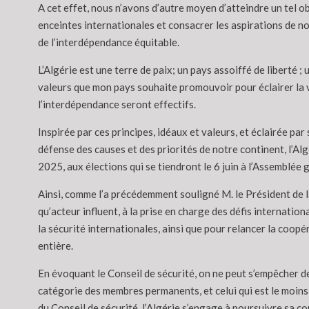
A cet effet, nous n’avons d’autre moyen d’atteindre un tel ob
enceintes internationales et consacrer les aspirations de nos 
de l’interdépendance équitable.
L’Algérie est une terre de paix; un pays assoiffé de liberté ; u
valeurs que mon pays souhaite promouvoir pour éclairer la vo
l’interdépendance seront effectifs.
Inspirée par ces principes, idéaux et valeurs, et éclairée pa
défense des causes et des priorités de notre continent, l’A
2025, aux élections qui se tiendront le 6 juin à l’Assemblée 
Ainsi, comme l’a précédemment souligné M. le Président de la
qu’acteur influent, à la prise en charge des défis internation
la sécurité internationales, ainsi que pour relancer la coop
entière.
En évoquant le Conseil de sécurité, on ne peut s’empêcher de 
catégorie des membres permanents, et celui qui est le moins
du Conseil de sécurité, l’Algérie s’engage à poursuivre sa co