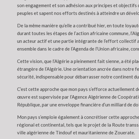
son engagement et son adhésion aux principes et objectifs de
peuples et sapent nos efforts destinés à atteindre un dével
De la même manière qu’elle a contribué hier, en toute loyauté
durant toutes les étapes de l’action africaine commune, l’A
un acteur actif et une partie intégrante de l’effort collect
ensemble dans le cadre de l’Agenda de l’Union africaine, c
Cette vision, que l’Algérie a pleinement fait sienne, a été p
étrangère de l’Algérie. Une orientation ancrée dans notre fe
sécurité, indispensable pour débarrasser notre continent du f
C’est cette approche que mon pays s’efforce actuellement de 
œuvre est supervisée par l’Agence Algérienne de Coopération
République, par une enveloppe financière d’un milliard de do
Mon pays s’emploie également à concrétiser cette approche e
régional et continental, tels que le projet de la Route trans
ville algérienne de Tindouf et mauritanienne de Zouerate.