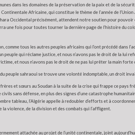
unes dans les domaines de la préservation de la paix et de la sécuri
 Continentale Africaine, qui constitue le thème de l’année de l’Union
ahara Occidental précisément, attendent notre soutien pour pouvoir ex
rra une fois pour toutes tourner la dernière page de l’histoire du col
on, comme tous les autres peuples africains qui l’ont précédé dans l’ac
 un peuple qui réclame justice, et nous n’avons pas le droit de la lui r
victime, et nous n’avons pas le droit de ne pas lui prêter la main forte 
e du peuple sahraoui se trouve une volonté indomptable, un droit invai
ères et sœurs au Soudan à la suite de la crise qui frappe ce pays frèr
e civils sans défense, en plus des signes d’une catastrophe humanitai
ombre tableau, l’Algérie appelle à redoubler d’efforts et à coordonner
 la violence, de la division et des combats qui l’affligent.
ermement attachée au projet de l’unité continentale, joint aujourd’hui