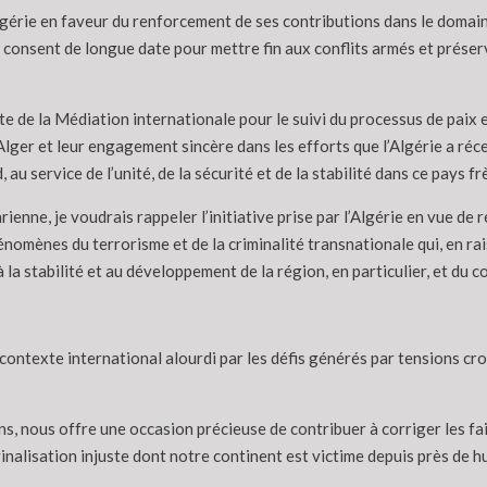
l’Algérie en faveur du renforcement de ses contributions dans le do
consent de longue date pour mettre fin aux conflits armés et préserve
tête de la Médiation internationale pour le suivi du processus de paix
Alger et leur engagement sincère dans les efforts que l’Algérie a réce
au service de l’unité, de la sécurité et de la stabilité dans ce pays fr
rienne, je voudrais rappeler l’initiative prise par l’Algérie en vue d
mènes du terrorisme et de la criminalité transnationale qui, en rais
 la stabilité et au développement de la région, en particulier, et du c
 contexte international alourdi par les défis générés par tensions c
s, nous offre une occasion précieuse de contribuer à corriger les fai
inalisation injuste dont notre continent est victime depuis près de h