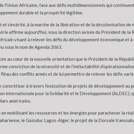
 l’Union Africaine, face aux défis multidimensionnels qui continuent 
oppement durable et la prospérité légitime.
 et sincérité, à la marche de la libération et de la décolonisation de
lgérie affirme aujourd’hui, sous la direction avisée du Président de
if africain visant à relever les défis du développement économique et 
onnu sous le nom de Agenda 2063.
lacée au cœur de la nouvelle orientation que le Président de la Républi
rme conviction de la nécessité et de l’inéluctabilité d’opérationnal
léau des conflits armés et de lui permettre de relever les défis varié
concrétiser à travers l’exécution de projets de développement au pro
 internationale pour la Solidarité et le Développement (ALDEC), qui 
llars américains.
n mobilisant les ressources et les énergies pour parachever la réal
saharienne, le Gazoduc Lagos-Alger, le projet de la Dorsale transsahari