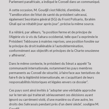
Parlement panafricain, a indiqué le Conseil dans un communiqué.
A cette occasion, M. Goudjil s’est félicité, d’emblée, de
“l’amélioration de l’état de santé du président sahraoui,
également Secrétaire général (SG) du Front Polisario, Ibrahim
Ghali qui se rétablit jour après jour”, précise la même source.
Il a réitéré, par ailleurs, “la position ferme et de principe de
l’Algérie vis-à-vis du Sahara occidental, telle que l’a exprimée le
Président Tebboune à maintes reprises, une position fondée sur
le principe du droit inaliénable à l’autodétermination,
conformément aux objectifs et principes de la Charte onusienne
y afférente”.
Dans le même contexte, le président du Sénat a appelé “la
communauté internationale, notamment les pays membres
permanents au Conseil de sécurité, à faire face aux tentatives de
faire fi de la légitimité internationale, en s’acquittant de leurs
responsabilités historiques et légales envers ce dossier”.
Ces pays sont ainsi invités à “adopter une véritable approche
sur le terrain qui traiterait sérieusement ces décisions ayant
ignoré ou carrément violé, d’une manière ou d’une autre, les
droits des Sahraouis pendant près d’un demi siècle”, souligne M.
Goudjil.