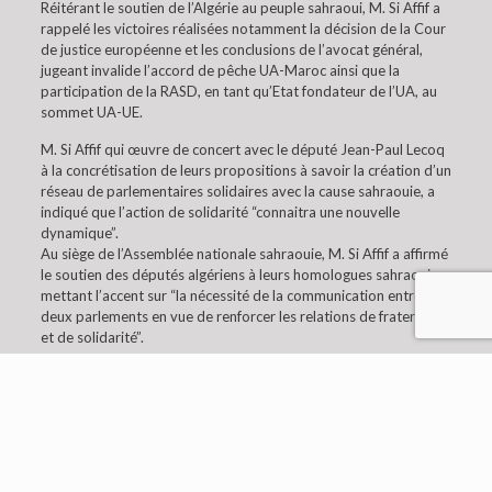
Réitérant le soutien de l’Algérie au peuple sahraoui, M. Si Affif a
rappelé les victoires réalisées notamment la décision de la Cour
de justice européenne et les conclusions de l’avocat général,
jugeant invalide l’accord de pêche UA-Maroc ainsi que la
participation de la RASD, en tant qu’Etat fondateur de l’UA, au
sommet UA-UE.
M. Si Affif qui œuvre de concert avec le député Jean-Paul Lecoq
à la concrétisation de leurs propositions à savoir la création d’un
réseau de parlementaires solidaires avec la cause sahraouie, a
indiqué que l’action de solidarité “connaitra une nouvelle
dynamique”.
Au siège de l’Assemblée nationale sahraouie, M. Si Affif a affirmé
le soutien des députés algériens à leurs homologues sahraouis,
mettant l’accent sur “la nécessité de la communication entre les
deux parlements en vue de renforcer les relations de fraternité
et de solidarité”.
© 2019 Embaixada da Argélia em Lisboa. All Rights
Reserved.