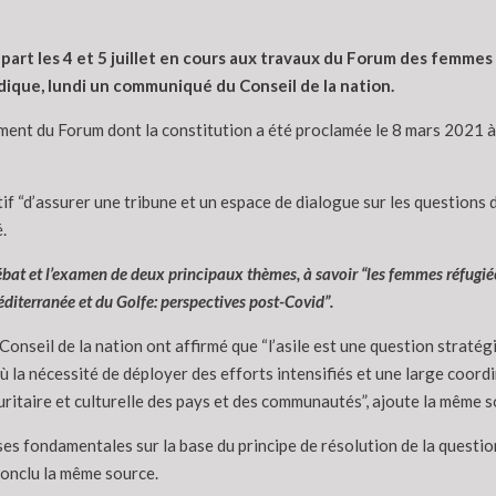
t les 4 et 5 juillet en cours aux travaux du Forum des femmes 
ique, lundi un communiqué du Conseil de la nation.
ment du Forum dont la constitution a été proclamée le 8 mars 2021 à 
“d’assurer une tribune et un espace de dialogue sur les questions de
.
ébat et l’examen de deux principaux thèmes, à savoir “les femmes réfugié
Méditerranée et du Golfe: perspectives post-Covid”.
 Conseil de la nation ont affirmé que “l’asile est une question stra
où la nécessité de déployer des efforts intensifiés et une large coord
uritaire et culturelle des pays et des communautés”, ajoute la même s
auses fondamentales sur la base du principe de résolution de la questi
 conclu la même source.