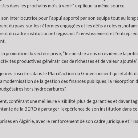
ties dans les prochains mois à venir”, explique la même source.
 son interlocutrice pour l’appui apporté par son équipe tout au long 
nt du pays, sur les réformes engagées et les défis à relever, notamm
nt du cadre institutionnel régissant l’investissement et l’entreprena
nt.
 la promotion du secteur privé, “le ministre a mis en évidence la pol
 activités productives génératrices de richesses et de valeur ajoutée”
majeures, inscrites dans le Plan d’action du Gouvernement qui établit 
 la modernisation de la gestion des finances publiques, la résorption d
 budgétaires hors hydrocarbures”.
nt, conférant une meilleure visibilité, plus de garanties et davantage
entante de la BERD à partager l’expérience de son institution dans c
rises en Algérie, avec le renforcement de son cadre juridique et l’i