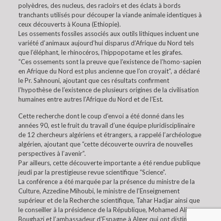
polyèdres, des nucleus, des racloirs et des éclats à bords
tranchants utilisés pour découper la viande animale identiques à
ceux découverts à Kouna (Ethiopie).
Les ossements fossiles associés aux outils lithiques incluent une
variété d’animaux aujourd’hui disparus d’Afrique du Nord tels
que l’éléphant, le rhinocéros, l’hippopotame et les girafes.
“Ces ossements sont la preuve que l’existence de l’homo-sapien
en Afrique du Nord est plus ancienne que l’on croyait”, a déclaré
le Pr. Sahnouni, ajoutant que ces résultats confirment
l’hypothèse de l’existence de plusieurs origines de la civilisation
humaines entre autres l’Afrique du Nord et de l’Est.
Cette recherche dont le coup d’envoi a été donné dans les
années 90, est le fruit du travail d’une équipe pluridisciplinaire
de 12 chercheurs algériens et étrangers, a rappelé l’archéologue
algérien, ajoutant que “cette découverte ouvrira de nouvelles
perspectives à l’avenir”.
Par ailleurs, cette découverte importante a été rendue publique
jeudi par la prestigieuse revue scientifique “Science”.
La conférence a été marquée par la présence du ministre de la
Culture, Azzedine Mihoubi, le ministre de l’Enseignement
supérieur et de la Recherche scientifique, Tahar Hadjar ainsi que
le conseiller à la présidence de la République, Mohamed Ali
Boughazi et l’ambassadeur d’Espagne à Alger qui ont distingué