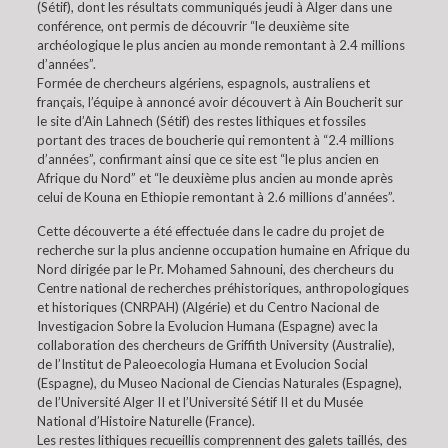
(Sétif), dont les résultats communiqués jeudi à Alger dans une
conférence, ont permis de découvrir “le deuxième site
archéologique le plus ancien au monde remontant à 2.4 millions
d’années”.
Formée de chercheurs algériens, espagnols, australiens et
français, l’équipe à annoncé avoir découvert à Ain Boucherit sur
le site d’Ain Lahnech (Sétif) des restes lithiques et fossiles
portant des traces de boucherie qui remontent à “2.4 millions
d’années”, confirmant ainsi que ce site est “le plus ancien en
Afrique du Nord” et “le deuxième plus ancien au monde après
celui de Kouna en Ethiopie remontant à 2.6 millions d’années”.
Cette découverte a été effectuée dans le cadre du projet de
recherche sur la plus ancienne occupation humaine en Afrique du
Nord dirigée par le Pr. Mohamed Sahnouni, des chercheurs du
Centre national de recherches préhistoriques, anthropologiques
et historiques (CNRPAH) (Algérie) et du Centro Nacional de
Investigacion Sobre la Evolucion Humana (Espagne) avec la
collaboration des chercheurs de Griffith University (Australie),
de l’Institut de Paleoecologia Humana et Evolucion Social
(Espagne), du Museo Nacional de Ciencias Naturales (Espagne),
de l’Université Alger II et l’Université Sétif II et du Musée
National d’Histoire Naturelle (France).
Les restes lithiques recueillis comprennent des galets taillés, des