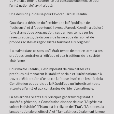
de violence pour la société, ce qui constitue une menace pour
l’unité nationale”, a-t-il ajouté.
Une décision judicieuse pour l’avocat Farouk Ksentini
Qualifiant la décision du Président de la République de
“judicieuse” et d’”opportune”, l’avocat Farouk Ksentini a déploré
“une dramatique propagation, ces derniers temps sur les
réseaux sociaux, de discours de haine et de division et de
propos racistes et régionalistes touchant aux origines”.
Il a estimé dans ce sens, qu’il était temps de mettre terme à ces
pratiques contraires à l’éthique et aux traditions de la société
algérienne.
Pour maître Ksentini, il est impératif de criminaliser ces
pratiques qui menacent la stabilité sociale et l’unité nationale à
travers l’élaboration d’un texte juridique inspiré de l’esprit de la
Constitution et des lois de la République qui interdisent toute
atteinte à l’unité et aux constantes de l’identité nationale.
En ses articles relatifs aux principes généraux régissant la
société algérienne, la Constitution dispose de que “l’Algérie est
unie et indivisible”, “l’Islam est la religion de l’Etat”, “l’Arabe est la
langue nationale et officielle” et “Tamazight est également langue