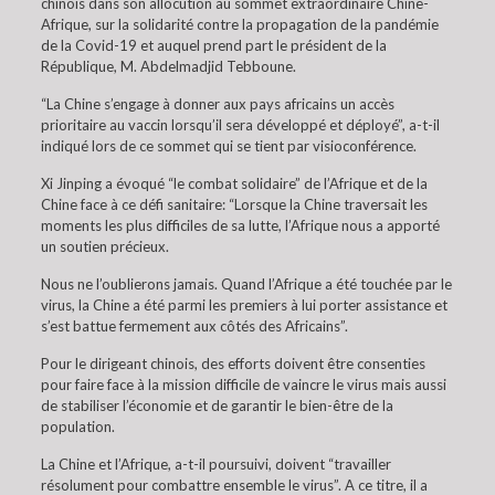
chinois dans son allocution au sommet extraordinaire Chine-
Afrique, sur la solidarité contre la propagation de la pandémie
de la Covid-19 et auquel prend part le président de la
République, M. Abdelmadjid Tebboune.
“La Chine s’engage à donner aux pays africains un accès
prioritaire au vaccin lorsqu’il sera développé et déployé”, a-t-il
indiqué lors de ce sommet qui se tient par visioconférence.
Xi Jinping a évoqué “le combat solidaire” de l’Afrique et de la
Chine face à ce défi sanitaire: “Lorsque la Chine traversait les
moments les plus difficiles de sa lutte, l’Afrique nous a apporté
un soutien précieux.
Nous ne l’oublierons jamais. Quand l’Afrique a été touchée par le
virus, la Chine a été parmi les premiers à lui porter assistance et
s’est battue fermement aux côtés des Africains”.
Pour le dirigeant chinois, des efforts doivent être consenties
pour faire face à la mission difficile de vaincre le virus mais aussi
de stabiliser l’économie et de garantir le bien-être de la
population.
La Chine et l’Afrique, a-t-il poursuivi, doivent “travailler
résolument pour combattre ensemble le virus”. A ce titre, il a