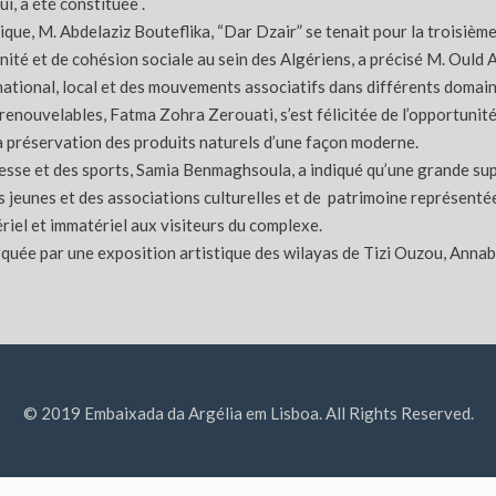
, a été constituée .
ique, M. Abdelaziz Bouteflika, “Dar Dzair” se tenait pour la trois
ité et de cohésion sociale au sein des Algériens, a précisé M. Ould 
ational, local et des mouvements associatifs dans différents domain
 renouvelables, Fatma Zohra Zerouati, s’est félicitée de l’opportuni
 la préservation des produits naturels d’une façon moderne.
nesse et des sports, Samia Benmaghsoula, a indiqué qu’une grande sup
es jeunes et des associations culturelles et de patrimoine représenté
riel et immatériel aux visiteurs du complexe.
rquée par une exposition artistique des wilayas de Tizi Ouzou, Annab
© 2019 Embaixada da Argélia em Lisboa. All Rights Reserved.