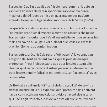
Il a souligné qu’il n’y avait que “l’isolement” comme riposte au
virus en l’absence de vaccin spécifique, rappelant la durée
maximale de 14 jours de mise en quarantaine des patients
atteints, fixée par l’Organisation mondiale de la Santé (OMS).
Le spécialiste a, dans ce sens, convié la population à adopter de
“nouvelles pratiques d’hygiène à même de casser la chaîne de
transmission”, ajoutant qu’il s’agit essentiellement de se laver les
mains au savon ou au gel hydro-alcoolique, celles-ci étant le
premier élément de contamination.
Il a, en outre, préconisé de rendre “obligatoire” la vaccination
antigrippale, tout en faisant savoir que le port du masque
protecteur “n’est indispensable que pour le sujet atteint afin
d’éviter qu’il ne contamine d’autres personnes, de même que
pour le personnel médical et paramédical, car “en contact” avec
les malades.
Dr Bekkat a souligné la “difficulté de la traçabilité” de ce virus,
dans la mesure où, a-t-il expliqué, des “porteurs sains peuvent
l’avoir contracté sans que cela soit visible”, avant de rassurer
qu’il “ne s’agit, toutefois, pas de la peste qui tue le tout venant”.