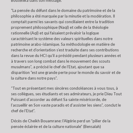
Bouteflika dans son message.
“La pensée du défunt dans le domaine du patrimoine et de la
philosophie a été marquée par la minutie et la modération. Il
comptait parmi les savants qui conciliaient entre la tradition
proprement philosophique (Naql) et celle de la théologie
rationnelle (Aql) et qui faisaient prévaloir la logique
caractérisant le système des valeurs spirituelles dans notre
patrimoine arabo-islamique. Sa méthodologie en matière de
recherche et d’orientation s’est traduite dans ses contributions
dans la revue du HCI qu’il a présidé pendant plusieurs années et
à travers son long combat dans le mouvement des scouts
musulmans”, a précisé le chef de l’Etat, ajoutant que sa
disparition “est une grande perte pour le monde du savoir et de
la culture dans notre pays”.
“Tout en présentant mes sincères condoléances à vous tous, à
ses collègues, ses étudiants et ses admirateurs, je prie Dieu Tout
Puissant d’accorder au défunt Sa sainte miséricorde, de
l’accueillir en Son vaste paradis et d’assister les siens”, conclut le
chef de l’Etat”.
Décès de Cheikh Bouamrane: l’Algérie perd un “pilier de la
pensée éclairée et de la culture nationale” (Bensalah)