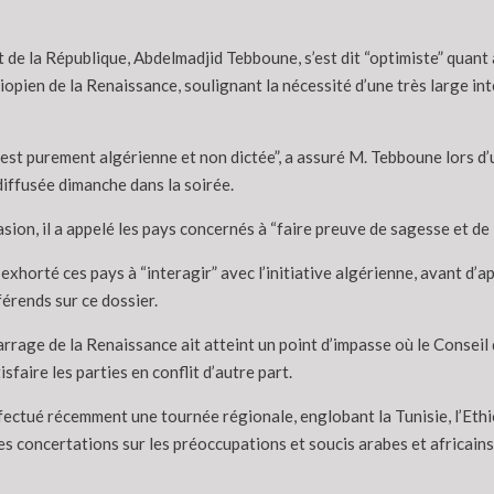
 de la République, Abdelmadjid Tebboune, s’est dit “optimiste” quant 
opien de la Renaissance, soulignant la nécessité d’une très large inte
ve est purement algérienne et non dictée”, a assuré M. Tebboune lors 
diffusée dimanche dans la soirée.
sion, il a appelé les pays concernés à “faire preuve de sagesse et de 
l exhorté ces pays à “interagir” avec l’initiative algérienne, avant d’a
férends sur ce dossier.
barrage de la Renaissance ait atteint un point d’impasse où le Conseil
isfaire les parties en conflit d’autre part.
ctué récemment une tournée régionale, englobant la Tunisie, l’Ethiop
 concertations sur les préoccupations et soucis arabes et africains 