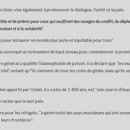
Unies vise également à promouvoir le dialogue, l’unité et la paix.
thie et de prières pour ceux qui souffrent des ravages du conflit, du dépl
tuel et à la solidarité”.
i pour instaurer un monde plus juste et équitable pour tous”.
s a convoqué un événement de haut niveau pour commémorer la premiè
re général a qualifié l’islamophobie de poison. Il a déclaré que “les
rsité”, notant qu'”ils viennent de tous les coins du globe, mais qu’ils
 apporté par l’islam, il y a plus de 1 400 ans, est “une source d’insp
 racine que le mot paix.
ire pour les réfugiés, “a générosité des pays musulmans qui ont ouvert
eurs frontières”.