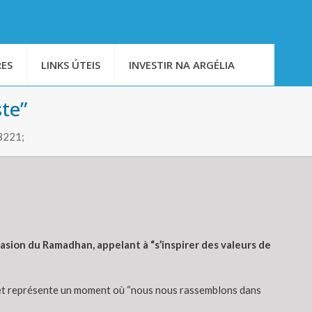
ES
LINKS ÚTEIS
INVESTIR NA ARGÉLIA
te”
8221;
asion du Ramadhan, appelant à “s’inspirer des valeurs de
” et représente un moment où “nous nous rassemblons dans