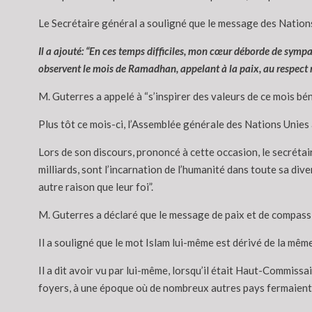
Le Secrétaire général a souligné que le message des Nations 
Il a ajouté: “En ces temps difficiles, mon cœur déborde de sympa
observent le mois de Ramadhan, appelant à la paix, au respect mu
M. Guterres a appelé à “s’inspirer des valeurs de ce mois bén
Plus tôt ce mois-ci, l’Assemblée générale des Nations Unie
Lors de son discours, prononcé à cette occasion, le secrétai
milliards, sont l’incarnation de l’humanité dans toute sa dive
autre raison que leur foi”.
M. Guterres a déclaré que le message de paix et de compassion
Il a souligné que le mot Islam lui-même est dérivé de la même
Il a dit avoir vu par lui-même, lorsqu’il était Haut-Commissa
foyers, à une époque où de nombreux autres pays fermaient l