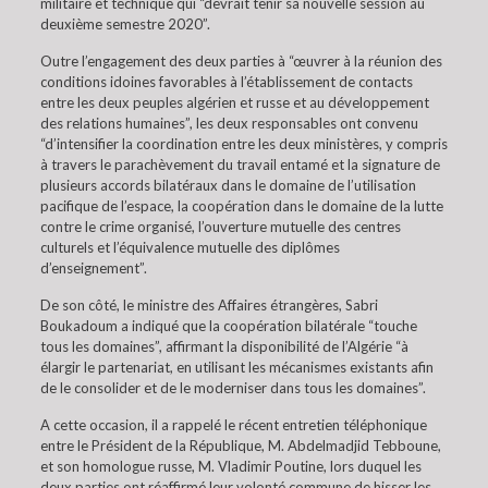
militaire et technique qui “devrait tenir sa nouvelle session au
deuxième semestre 2020”.
Outre l’engagement des deux parties à “œuvrer à la réunion des
conditions idoines favorables à l’établissement de contacts
entre les deux peuples algérien et russe et au développement
des relations humaines”, les deux responsables ont convenu
“d’intensifier la coordination entre les deux ministères, y compris
à travers le parachèvement du travail entamé et la signature de
plusieurs accords bilatéraux dans le domaine de l’utilisation
pacifique de l’espace, la coopération dans le domaine de la lutte
contre le crime organisé, l’ouverture mutuelle des centres
culturels et l’équivalence mutuelle des diplômes
d’enseignement”.
De son côté, le ministre des Affaires étrangères, Sabri
Boukadoum a indiqué que la coopération bilatérale “touche
tous les domaines”, affirmant la disponibilité de l’Algérie “à
élargir le partenariat, en utilisant les mécanismes existants afin
de le consolider et de le moderniser dans tous les domaines”.
A cette occasion, il a rappelé le récent entretien téléphonique
entre le Président de la République, M. Abdelmadjid Tebboune,
et son homologue russe, M. Vladimir Poutine, lors duquel les
deux parties ont réaffirmé leur volonté commune de hisser les