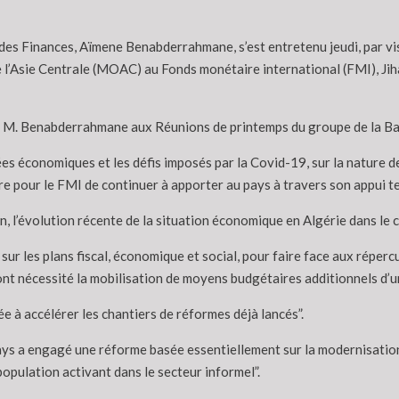
 des Finances, Aïmene Benabderrahmane, s’est entretenu jeudi, par 
e l’Asie Centrale (MOAC) au Fonds monétaire international (FMI), Jih
n de M. Benabderrahmane aux Réunions de printemps du groupe de la B
es économiques et les défis imposés par la Covid-19, sur la nature 
nière pour le FMI de continuer à apporter au pays à travers son appui 
, l’évolution récente de la situation économique en Algérie dans le 
ie sur les plans fiscal, économique et social, pour faire face aux rép
ont nécessité la mobilisation de moyens budgétaires additionnels d’un
née à accélérer les chantiers de réformes déjà lancés”.
e pays a engagé une réforme basée essentiellement sur la modernisatio
population activant dans le secteur informel”.