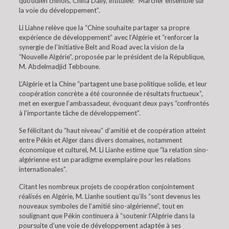
quotidien chinois, China Daily, intitulée: “Marcher ensemble sur
la voie du développement”.
Li Liahne relève que la “Chine souhaite partager sa propre
expérience de développement” avec l’Algérie et “renforcer la
synergie de l’Initiative Belt and Road avec la vision de la
“Nouvelle Algérie”, proposée par le président de la République,
M. Abdelmadjid Tebboune.
L’Algérie et la Chine “partagent une base politique solide, et leur
coopération concrète a été couronnée de résultats fructueux”,
met en exergue l’ambassadeur, évoquant deux pays “confrontés
à l’importante tâche de développement”.
Se félicitant du “haut niveau” d’amitié et de coopération atteint
entre Pékin et Alger dans divers domaines, notamment
économique et culturel, M. Li Lianhe estime que “la relation sino-
algérienne est un paradigme exemplaire pour les relations
internationales”.
Citant les nombreux projets de coopération conjointement
réalisés en Algérie, M. Lianhe soutient qu’ils “sont devenus les
nouveaux symboles de l’amitié sino-algérienne”, tout en
soulignant que Pékin continuera à “soutenir l’Algérie dans la
poursuite d’une voie de développement adaptée à ses