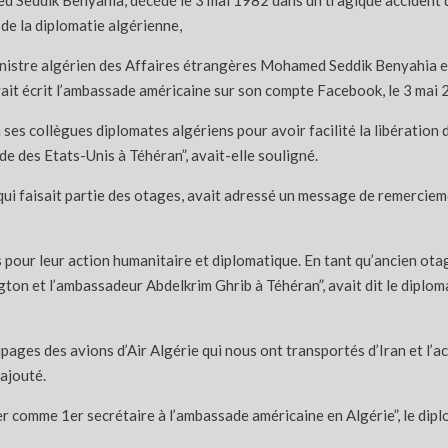
ed Seddik Benyahia, décédé le 3 mai 1982 dans un tragique accident d
de la diplomatie algérienne,
inistre algérien des Affaires étrangères Mohamed Seddik Benyahia en 
avait écrit l’ambassade américaine sur son compte Facebook, le 3 mai 
 ses collègues diplomates algériens pour avoir facilité la libératio
de des Etats-Unis à Téhéran”, avait-elle souligné.
ui faisait partie des otages, avait adressé un message de remerciemen
 pour leur action humanitaire et diplomatique. En tant qu’ancien otage
ton et l’ambassadeur Abdelkrim Ghrib à Téhéran”, avait dit le diplom
ipages des avions d’Air Algérie qui nous ont transportés d’Iran et l’a
 ajouté.
ler comme 1er secrétaire à l’ambassade américaine en Algérie”, le diplo