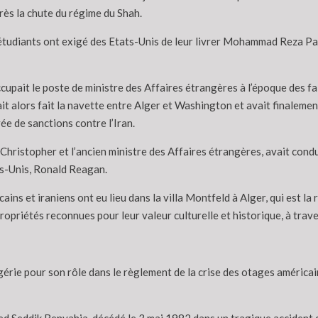
rès la chute du régime du Shah.
étudiants ont exigé des Etats-Unis de leur livrer Mohammad Reza Pahla
ait le poste de ministre des Affaires étrangères à l’époque des faits
it alors fait la navette entre Alger et Washington et avait finaleme
ée de sanctions contre l’Iran.
Christopher et l’ancien ministre des Affaires étrangères, avait condui
ts-Unis, Ronald Reagan.
ns et iraniens ont eu lieu dans la villa Montfeld à Alger, qui est la
ropriétés reconnues pour leur valeur culturelle et historique, à trav
lgérie pour son rôle dans le règlement de la crise des otages américa