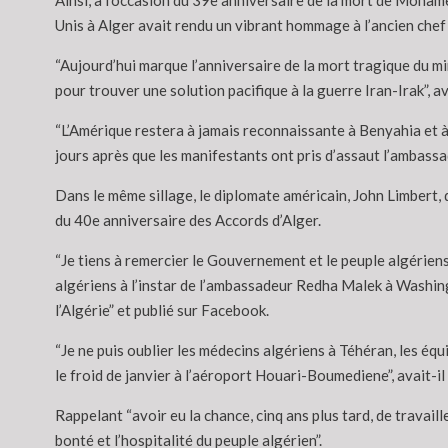
Ainsi, à l’occasion du 39e anniversaire de la mort de Moham
Unis à Alger avait rendu un vibrant hommage à l’ancien chef 
“Aujourd’hui marque l’anniversaire de la mort tragique du m
pour trouver une solution pacifique à la guerre Iran-Irak”, 
“L’Amérique restera à jamais reconnaissante à Benyahia et à
jours après que les manifestants ont pris d’assaut l’ambassa
Dans le même sillage, le diplomate américain, John Limbert, q
du 40e anniversaire des Accords d’Alger.
“Je tiens à remercier le Gouvernement et le peuple algériens
algériens à l’instar de l’ambassadeur Redha Malek à Washing
l’Algérie” et publié sur Facebook.
“Je ne puis oublier les médecins algériens à Téhéran, les équ
le froid de janvier à l’aéroport Houari-Boumediene”, avait-il
Rappelant “avoir eu la chance, cinq ans plus tard, de travail
bonté et l’hospitalité du peuple algérien”.