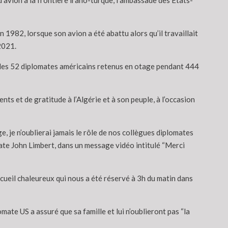
’avion à la frontière irano-turque, l’ambassade des Etats-
1982, lorsque son avion a été abattu alors qu’il travaillait
2021.
n des 52 diplomates américains retenus en otage pendant 444
ts et de gratitude à l’Algérie et à son peuple, à l’occasion
, je n’oublierai jamais le rôle de nos collègues diplomates
ate John Limbert, dans un message vidéo intitulé “Merci
ccueil chaleureux qui nous a été réservé à 3h du matin dans
mate US a assuré que sa famille et lui n’oublieront pas “la