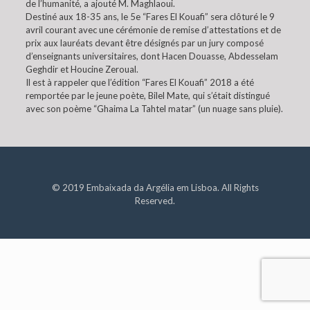
de l’humanité, a ajouté M. Maghlaoui.
Destiné aux 18-35 ans, le 5e “Fares El Kouafi” sera clôturé le 9
avril courant avec une cérémonie de remise d’attestations et de
prix aux lauréats devant être désignés par un jury composé
d’enseignants universitaires, dont Hacen Douasse, Abdesselam
Geghdir et Houcine Zeroual.
Il est à rappeler que l’édition “Fares El Kouafi” 2018 a été
remportée par le jeune poète, Bilel Mate, qui s’était distingué
avec son poème “Ghaima La Tahtel matar” (un nuage sans pluie).
© 2019 Embaixada da Argélia em Lisboa. All Rights
Reserved.