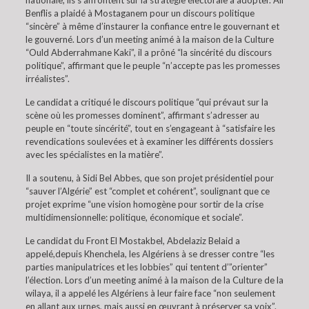
nationale, ils s’affrontent sur la stratégie électorale à adopter. Ali
Benflis a plaidé à Mostaganem pour un discours politique
“sincère” à même d’instaurer la confiance entre le gouvernant et
le gouverné. Lors d’un meeting animé à la maison de la Culture
“Ould Abderrahmane Kaki”, il a prôné “la sincérité du discours
politique”, affirmant que le peuple “n’accepte pas les promesses
irréalistes”.
Le candidat a critiqué le discours politique “qui prévaut sur la
scène où les promesses dominent”, affirmant s’adresser au
peuple en “toute sincérité”, tout en s’engageant à “satisfaire les
revendications soulevées et à examiner les différents dossiers
avec les spécialistes en la matière”.
Il a soutenu, à Sidi Bel Abbes, que son projet présidentiel pour
“sauver l’Algérie” est “complet et cohérent”, soulignant que ce
projet exprime “une vision homogène pour sortir de la crise
multidimensionnelle: politique, économique et sociale”.
Le candidat du Front El Mostakbel, Abdelaziz Belaid a
appelé,depuis Khenchela, les Algériens à se dresser contre “les
parties manipulatrices et les lobbies” qui tentent d’”orienter”
l’élection. Lors d’un meeting animé à la maison de la Culture de la
wilaya, il a appelé les Algériens à leur faire face “non seulement
en allant aux urnes, mais aussi en œuvrant à préserver sa voix”.