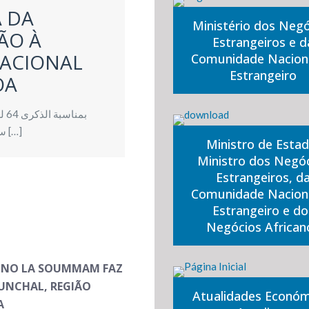
A DA
Ministério dos Neg
ÃO À
Estrangeiros e d
NACIONAL
Comunidade Nacion
Estrangeiro
OA
بم
سع
[…]
Ministro de Estad
Ministro dos Negó
Estrangeiros, d
Comunidade Nacion
Estrangeiro e do
Negócios African
LINO LA SOUMMAM FAZ
UNCHAL, REGIÃO
Atualidades Económ
A