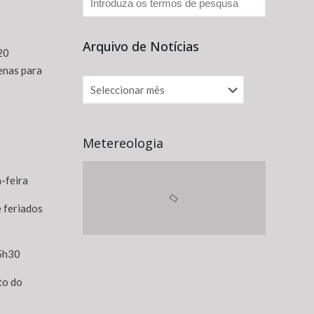
Arquivo de Notícias
20
enas para
Metereologia
-feira
 feriados
15h30
to do