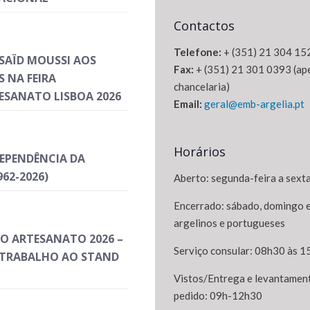
Contactos
Telefone:
+ (351) 21 304 15
 SAÏD MOUSSI AOS
Fax:
+ (351) 21 301 0393 (ap
 NA FEIRA
chancelaria)
ESANATO LISBOA 2026
Email:
geral@emb-argelia.pt
Horários
DEPENDÊNCIA DA
962-2026)
Aberto: segunda-feira a sexta
Encerrado: sábado, domingo e
argelinos e portugueses
DO ARTESANATO 2026 –
Serviço consular: 08h30 às 
O TRABALHO AO STAND
Vistos/Entrega e levantamen
pedido: 09h-12h30