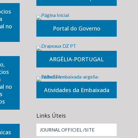
ócios
a
al no
Portal do Governo
ARGÉLIA-PORTUGAL
o,
cios
a
al no
Atividades da Embaixada
s
os
Links Úteis
JOURNAL OFFICIEL /SITE
icas